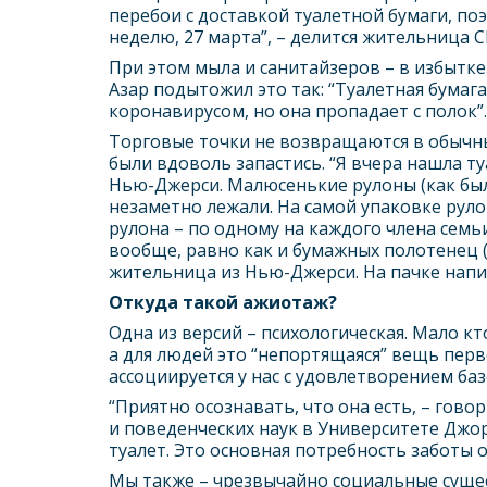
перебои с доставкой туалетной бумаги, поэ
неделю, 27 марта”, – делится жительница 
При этом мыла и санитайзеров – в избытк
Азар подытожил это так: “Туалетная бумаг
коронавирусом, но она пропадает с полок”
Торговые точки не возвращаются в обычны
были вдоволь запастись. “Я вчера нашла ту
Нью-Джерси. Малюсенькие рулоны (как был
незаметно лежали. На самой упаковке рулон
рулона – по одному на каждого члена семьи
вообще, равно как и бумажных полотенец (а
жительница из Нью-Джерси. На пачке написа
Откуда такой ажиотаж?
Одна из версий – психологическая. Мало кт
а для людей это “непортящаяся” вещь перв
ассоциируется у нас с удовлетворением ба
“Приятно осознавать, что она есть, – гов
и поведенческих наук в Университете Джор
туалет. Это основная потребность заботы о 
Мы также – чрезвычайно социальные суще