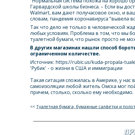
“Нормальная система похожа на хорошо ор
Гарвардской школы бизнеса. – Если вы дос
Walmart, вам дают получасовое окно, и ва
словам, пандемия коронавируса “вывела вс
Так что дело не только в человеческой жа
любых условиях. Проблема в том, что мы б
туалетной бумаги, что рынок просто не мо
В других магазинах нашли способ бороть
ограниченном количестве.
Источник: https://rubic.us/kuda-propala-tual
'Рубик' - о жизни в США и иммиграции
Такая ситация сложилась в Америке, у нас 
самоизоляции любой житель Омска мог пой
причем, столько, сколько ему необходимо.
<<
Туалетная бумага, бумажные салфетки и поло
ДР