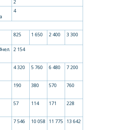
2
4
а
825
1 650
2 400
3 300
4чел.
2 154
4 320
5 760
6 480
7 200
190
380
570
760
57
114
171
228
7 546
10 058
11 775
13 642