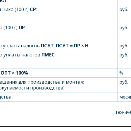
кл
чика (100 г)
С
Р
:
руб.
 (100 г)
П
Р
:
руб.
о уплаты налогов
П
СУТ
:
П
СУТ
= П
Р
× Н
руб.
о уплаты налогов
П
МЕС
:
руб.
С
ОПТ
× 100%
%
мещения для производства и монтаж
руб.
 окупаемости производства)
дства
меся
Техниче