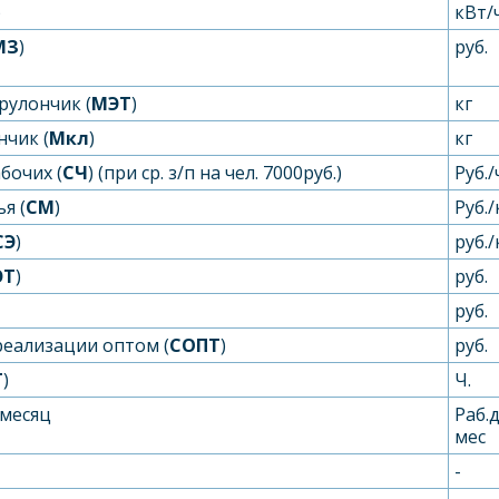
)
кВт/
МЗ
)
руб.
рулончик (
М
ЭТ
)
кг
нчик (
Мкл
)
кг
бочих (
С
Ч
) (при ср. з/п на чел. 7000руб.)
Руб./
я (
С
М
)
Руб./
С
Э
)
руб.
ЭТ
)
руб.
руб.
реализации оптом (
С
ОПТ
)
руб.
Т
)
Ч.
 месяц
Раб.
мес
-