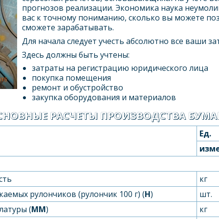
прогнозов реализации. Экономика наука неумоли
вас к точному пониманию, сколько вы можете поз
сможете зарабатывать.
Для начала следует учесть абсолютно все ваши за
Здесь должны быть учтены:
затраты на регистрацию юридического лица
покупка помещения
ремонт и обустройство
закупка оборудования и материалов
СНОВНЫЕ РАСЧЕТЫ ПРОИЗВОДСТВА БУМА
Ед.
изме
сть
кг
аемых рулончиков (рулончик 100 г) (
Н
)
шт.
латуры (
М
М
)
кг