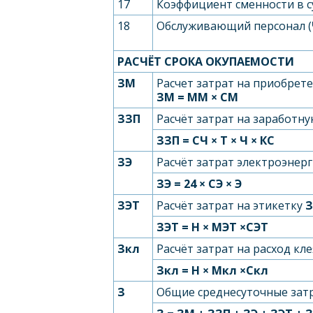
17
Коэффициент сменности в су
18
Обслуживающий персонал (
РАСЧЁТ СРОКА ОКУПАЕМОСТИ
З
М
Расчет затрат на приобрете
З
М
= М
М
× С
М
З
ЗП
Расчёт затрат на заработну
З
ЗП
= С
Ч
× Т × Ч × К
С
З
Э
Расчёт затрат электроэнерг
З
Э
= 24 × С
Э
× Э
З
ЭТ
Расчёт затрат на этикетку
З
З
ЭТ
= Н × М
ЭТ
×С
ЭТ
З
кл
Расчёт затрат на расход кл
З
кл
= Н × М
кл
×С
кл
З
Общие среднесуточные за