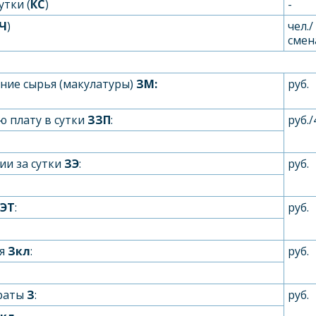
тки (
К
С
)
-
Ч
)
чел./
смен
ние сырья (макулатуры)
З
М
:
руб.
ю плату в сутки
З
ЗП
:
руб./
ии за сутки
З
Э
:
руб.
ЭТ
:
руб.
ея
Зкл
:
руб.
траты
З
:
руб.