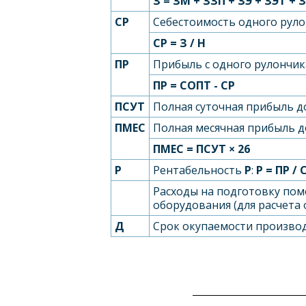
З = З
М
+ З
ЗП
+ З
Э
+ З
ЭТ
+ З
С
Р
Себестоимость одного рулон
С
Р
= З / Н
П
Р
Прибыль с одного рулончика
П
Р
= С
ОПТ
- С
Р
П
СУТ
Полная суточная прибыль д
П
МЕС
Полная месячная прибыль д
П
МЕС
= П
СУТ
× 26
Р
Рентабельность
Р
:
Р = П
Р
/ 
Расходы на подготовку по
оборудования (для расчета
Д
Срок окупаемости произво