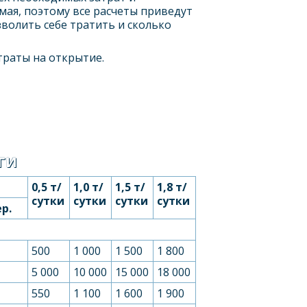
мая, поэтому все расчеты приведут
волить себе тратить и сколько
траты на открытие.
ГИ
0,5 т/
1,0 т/
1,5 т/
1,8 т/
сутки
сутки
сутки
сутки
р.
500
1 000
1 500
1 800
5 000
10 000
15 000
18 000
550
1 100
1 600
1 900